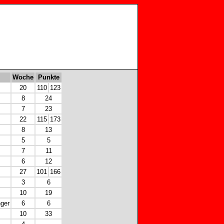
Woche
Punkte
20
110
123
8
24
7
23
22
115
173
8
13
5
5
7
11
6
12
27
101
166
3
6
10
19
nger
6
6
10
33