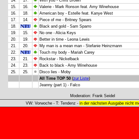
14.
17.
With you - Chris Brown
15.
16.
Valerie - Mark Ronson feat. Amy Winehouse
16.
18.
American boy - Estelle feat. Kanye West
17.
14.
Piece of me - Britney Spears
18.
Black and gold - Sam Sparro
19.
15.
No one - Alicia Keys
20.
19.
Better in time - Leona Lewis
21.
20.
My man is a mean man - Stefanie Heinzmann
22.
Touch my body - Mariah Carey
23.
21.
Rockstar - Nickelback
24.
23.
Back to black - Amy Winehouse
25.
25.
Disco lies - Moby
All Time TOP 50
(
zur Liste
)
Jeanny (part 1) - Falco
Moderation: Frank Seidel
VW: Vorwoche - T: Tendenz -
in der nächsten Ausgabe nicht me