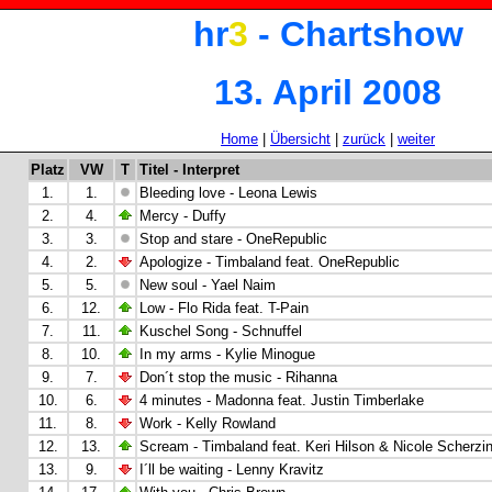
hr
3
- Chartshow
13. April 2008
Home
|
Übersicht
|
zurück
|
weiter
Platz
VW
T
Titel - Interpret
1.
1.
Bleeding love - Leona Lewis
2.
4.
Mercy - Duffy
3.
3.
Stop and stare - OneRepublic
4.
2.
Apologize - Timbaland feat. OneRepublic
5.
5.
New soul - Yael Naim
6.
12.
Low - Flo Rida feat. T-Pain
7.
11.
Kuschel Song - Schnuffel
8.
10.
In my arms - Kylie Minogue
9.
7.
Don´t stop the music - Rihanna
10.
6.
4 minutes - Madonna feat. Justin Timberlake
11.
8.
Work - Kelly Rowland
12.
13.
Scream - Timbaland feat. Keri Hilson & Nicole Scherzi
13.
9.
I´ll be waiting - Lenny Kravitz