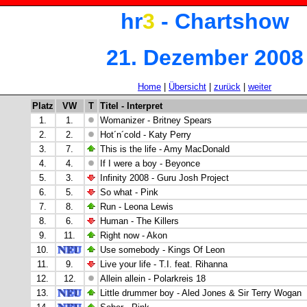
hr
3
- Chartshow
21. Dezember 2008
Home
|
Übersicht
|
zurück
|
weiter
Platz
VW
T
Titel - Interpret
1.
1.
Womanizer - Britney Spears
2.
2.
Hot´n´cold - Katy Perry
3.
7.
This is the life - Amy MacDonald
4.
4.
If I were a boy - Beyonce
5.
3.
Infinity 2008 - Guru Josh Project
6.
5.
So what - Pink
7.
8.
Run - Leona Lewis
8.
6.
Human - The Killers
9.
11.
Right now - Akon
10.
Use somebody - Kings Of Leon
11.
9.
Live your life - T.I. feat. Rihanna
12.
12.
Allein allein - Polarkreis 18
13.
Little drummer boy - Aled Jones & Sir Terry Wogan