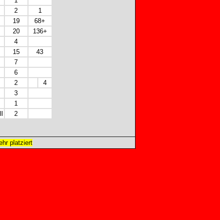
1
2
1
19
68+
20
136+
4
15
43
7
6
2
4
3
1
l
2
hr platziert