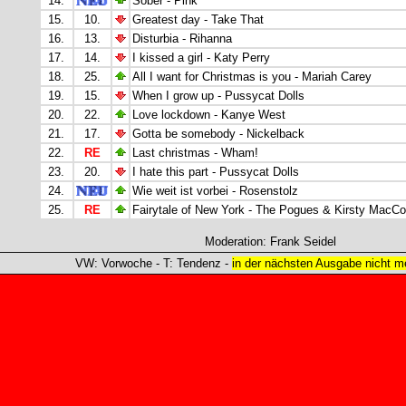
14.
Sober - Pink
15.
10.
Greatest day - Take That
16.
13.
Disturbia - Rihanna
17.
14.
I kissed a girl - Katy Perry
18.
25.
All I want for Christmas is you - Mariah Carey
19.
15.
When I grow up - Pussycat Dolls
20.
22.
Love lockdown - Kanye West
21.
17.
Gotta be somebody - Nickelback
22.
RE
Last christmas - Wham!
23.
20.
I hate this part - Pussycat Dolls
24.
Wie weit ist vorbei - Rosenstolz
25.
RE
Fairytale of New York - The Pogues & Kirsty MacCol
Moderation: Frank Seidel
VW: Vorwoche - T: Tendenz -
in der nächsten Ausgabe nicht me