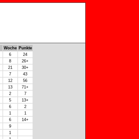
Woche
Punkte
6
24
8
26+
21
30+
7
43
12
56
13
71+
2
7
5
13+
6
2
1
1
6
14+
9
1