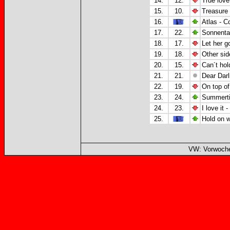
14.
12.
True love 
15.
10.
Treasure
16.
Atlas - C
17.
22.
Sonnentan
18.
17.
Let her g
19.
18.
Other sid
20.
15.
Can´t hol
21.
21.
Dear Darl
22.
19.
On top of
23.
24.
Summerti
24.
23.
I love it
25.
Hold on w
VW: Vorwoche