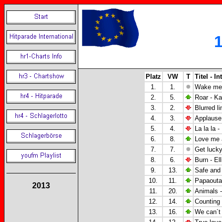
Platz
VW
T
Titel - In
1.
1.
Wake me u
2.
5.
Roar - Ka
3.
2.
Blurred li
4.
3.
Applause
5.
4.
La la la 
6.
8.
Love me 
7.
7.
Get lucky
8.
6.
Burn - El
9.
13.
Safe and 
10.
11.
Papaouta
2013
11.
20.
Animals -
12.
14.
Counting 
13.
16.
We can´t 