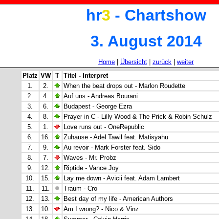
hr
3
- Chartshow
3. August 2014
Home
|
Übersicht
|
zurück
|
weiter
Platz
VW
T
Titel - Interpret
1.
2.
When the beat drops out - Marlon Roudette
2.
4.
Auf uns - Andreas Bourani
3.
6.
Budapest - George Ezra
4.
8.
Prayer in C - Lilly Wood & The Prick & Robin Schulz
5.
1.
Love runs out - OneRepublic
6.
16.
Zuhause - Adel Tawil feat. Matisyahu
7.
9.
Au revoir - Mark Forster feat. Sido
8.
7.
Waves - Mr. Probz
9.
12.
Riptide - Vance Joy
10.
15.
Lay me down - Avicii feat. Adam Lambert
11.
11.
Traum - Cro
12.
13.
Best day of my life - American Authors
13.
10.
Am I wrong? - Nico & Vinz