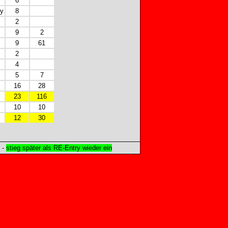
6
dy
8
2
9
2
9
61
2
4
5
7
16
28
23
116
10
10
12
30
-
stieg später als RE-Entry wieder ein