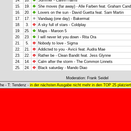
14.
18.
Summer - Calvin Harris
15.
19.
She moves (far away) - Alle Farben feat. Graham Can
16.
20.
Lovers on the sun - David Guetta feat. Sam Martin
17.
17.
Vandaag (one day) - Bakermat
18.
3.
A sky full of stars - Coldplay
19.
25.
Maps - Maroon 5
20.
23.
I will never let you down - Rita Ora
21.
5.
Nobody to love - Sigma
22.
21.
Addicted to you - Avicii feat. Audra Mae
23.
22.
Rather be - Clean Bandit feat. Jess Glynne
24.
14.
Calm after the storm - The Common Linnets
25.
24.
Black saturday - Mando Diao
Moderation: Frank Seidel
e - T: Tendenz -
in der nächsten Ausgabe nicht mehr in den TOP 25 platziert