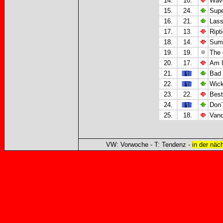
14.
10.
Wave
15.
24.
Supe
16.
21.
Lass
17.
13.
Ript
18.
14.
Summ
19.
19.
The 
20.
17.
Am I
21.
Bad 
22.
Wick
23.
22.
Best
24.
Don´
25.
18.
Vand
VW: Vorwoche - T: Tendenz -
in der näc