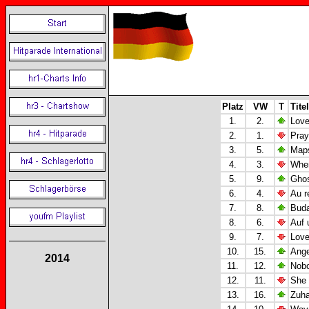
Platz
VW
T
Titel
1.
2.
Love
2.
1.
Pray
3.
5.
Maps
4.
3.
When
5.
9.
Ghos
6.
4.
Au r
7.
8.
Buda
8.
6.
Auf 
9.
7.
Love
10.
15.
Ange
2014
11.
12.
Nobo
12.
11.
She 
13.
16.
Zuha