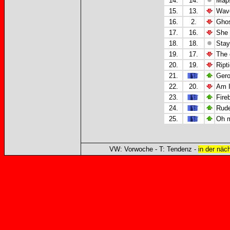
14.
14.
Maps
15.
13.
Wave
16.
2.
Ghos
17.
16.
She 
18.
18.
Stay
19.
17.
The 
20.
19.
Ript
21.
Gero
22.
20.
Am I
23.
Fireb
24.
Rude
25.
Oh m
VW: Vorwoche - T: Tendenz -
in der näc