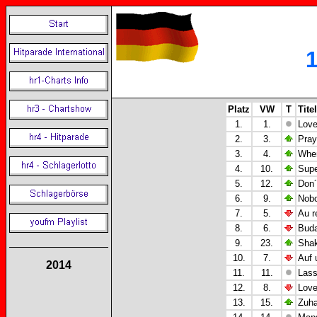
Platz
VW
T
Titel
1.
1.
Love
2.
3.
Pray
3.
4.
When
4.
10.
Supe
5.
12.
Don´
6.
9.
Nobo
7.
5.
Au r
8.
6.
Buda
9.
23.
Shak
10.
7.
Auf 
2014
11.
11.
Lass
12.
8.
Love
13.
15.
Zuha