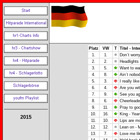
Platz
VW
T
Titel - Inte
1.
1.
Don´t worr
2.
2.
Headlights 
3.
5.
Want to wa
4.
8.
Ain´t nobo
5.
3.
I really li
6.
4.
Are you wi
7.
9.
See you aga
8.
6.
Cheerleade
9.
11.
Pray to god
10.
16.
King - Yea
2015
11.
10.
Lips are m
12.
12.
Lean on - 
13.
7.
Love me lik