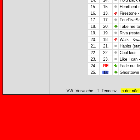
14.
14.
Hold back 
15.
15.
Heartbeat s
16.
13.
Firestone -
17.
17.
FourFiveSe
18.
20.
Take me to
19.
19.
Riva (resta
20.
18.
Walk - Kw
21.
21.
Habits (sta
22.
22.
Cool kids 
23.
23.
Like I can
24.
RE
Fade out li
25.
Ghosttown
VW: Vorwoche - T: Tendenz -
in der näc