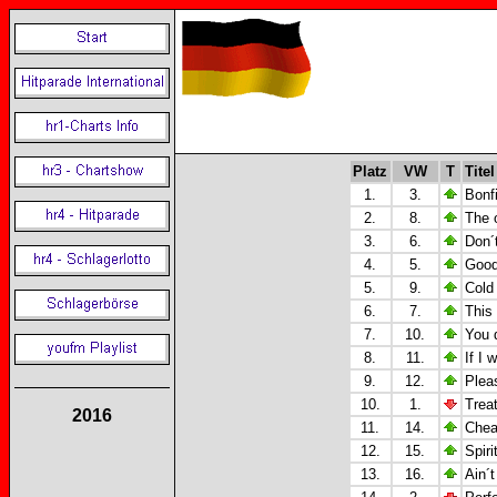
Platz
VW
T
Titel
1.
3.
Bonf
2.
8.
The 
3.
6.
Don´
4.
5.
Good 
5.
9.
Cold 
6.
7.
This 
7.
10.
You 
8.
11.
If I 
9.
12.
Pleas
10.
1.
Treat
2016
11.
14.
Cheap
12.
15.
Spiri
13.
16.
Ain´