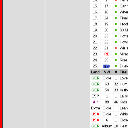
14.
2.
Perf
15.
17.
Can´t
16.
18.
When
17.
24.
Fina
18.
19.
I too
19.
20.
80 Mi
20.
23.
Hotte
21.
22.
Howl
22.
21.
Wir s
23.
RE
Mira
24.
25.
Rise 
25.
Duel
Land
VW
#
Titel
GER
Oldie
1
Love
GER
63
32
Hum
GER
54
33
In th
ESP
1
1
La bi
Air
88
46
Kids
Extra
Oldie
Lean
USA
Oldie
1
Whist
USA
6
1
Clos
GER
Album
10
Heat