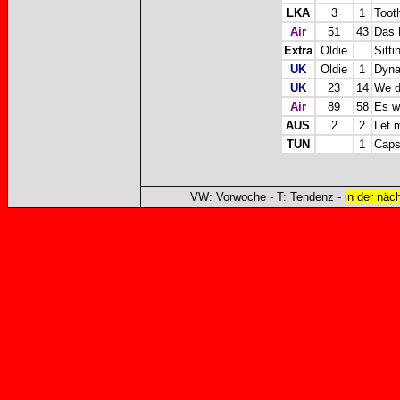
LKA
3
1
Toot
Air
51
43
Das 
Extra
Oldie
Sitti
UK
Oldie
1
Dyna
UK
23
14
We d
Air
89
58
Es wa
AUS
2
2
Let 
TUN
1
Caps
VW: Vorwoche - T: Tendenz -
in der näc