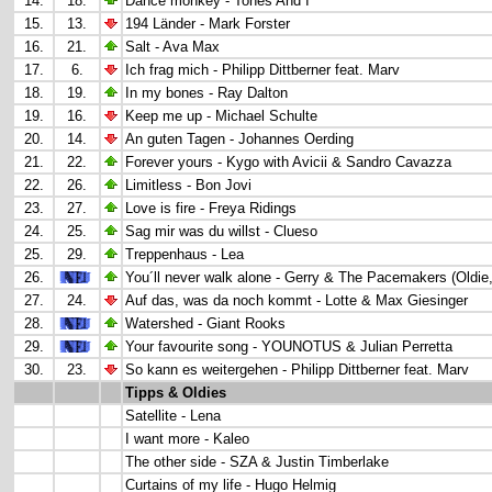
14.
18.
Dance monkey -
Tones And I
15.
13.
194 Länder - Mark Forster
16.
21.
Salt - Ava Max
17.
6.
Ich frag mich - Philipp Dittberner feat. Marv
18.
19.
In my bones - Ray Dalton
19.
16.
Keep me up - Michael Schulte
20.
14.
An guten Tagen - Johannes Oerding
21.
22.
Forever yours -
Kygo with Avicii & Sandro Cavazza
22.
26.
Limitless - Bon Jovi
23.
27.
Love is fire - Freya Ridings
24.
25.
Sag mir was du willst - Clueso
25.
29.
Treppenhaus - Lea
26.
You´ll never walk alone - Gerry & The Pacemakers (Oldie
27.
24.
Auf das, was da noch kommt
-
Lotte & Max Giesinger
28.
Watershed - Giant Rooks
29.
Your favourite song
- YOUNOTUS & Julian Perretta
30.
23.
So kann es weitergehen - Philipp Dittberner feat. Marv
Tipps & Oldies
Satellite - Lena
I want more - Kaleo
The other side - SZA & Justin Timberlake
Curtains of my life - Hugo Helmig