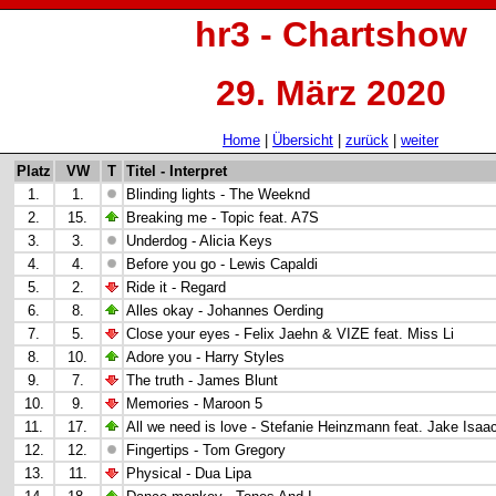
hr3 - Chartshow
29. März 2020
Home
|
Übersicht
|
zurück
|
weiter
Platz
VW
T
Titel - Interpret
1.
1.
Blinding lights - The Weeknd
2.
15.
Breaking me - Topic feat. A7S
3.
3.
Underdog - Alicia Keys
4.
4.
Before you go - Lewis Capaldi
5.
2.
Ride it - Regard
6.
8.
Alles okay - Johannes Oerding
7.
5.
Close your eyes -
Felix Jaehn & VIZE feat. Miss Li
8.
10.
Adore you - Harry Styles
9.
7.
The truth - James Blunt
10.
9.
Memories - Maroon 5
11.
17.
All we need is love - Stefanie Heinzmann feat. Jake Isaa
12.
12.
Fingertips - Tom Gregory
13.
11.
Physical - Dua Lipa