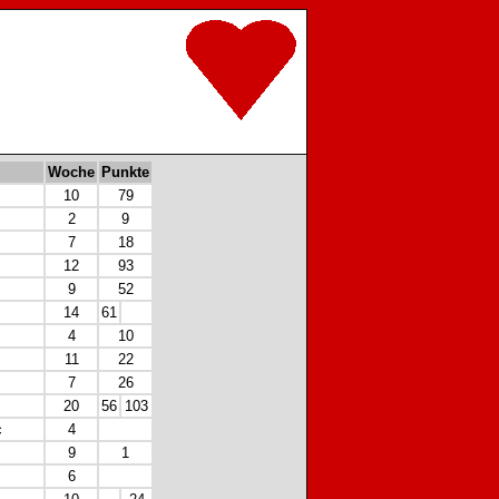
Woche
Punkte
10
79
2
9
7
18
12
93
9
52
14
61
4
10
11
22
7
26
20
56
103
c
4
9
1
6