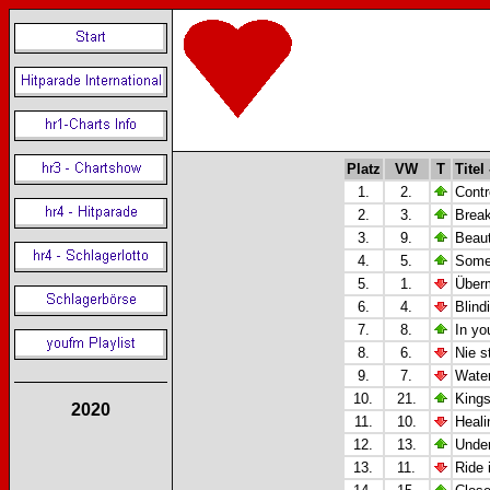
Platz
VW
T
Titel 
1.
2.
Contr
2.
3.
Break
3.
9.
Beaut
4.
5.
Some
5.
1.
Überm
6.
4.
Blind
7.
8.
In yo
8.
6.
Nie s
9.
7.
Water
10.
21.
King
2020
11.
10.
Heali
12.
13.
Under
13.
11.
Ride 