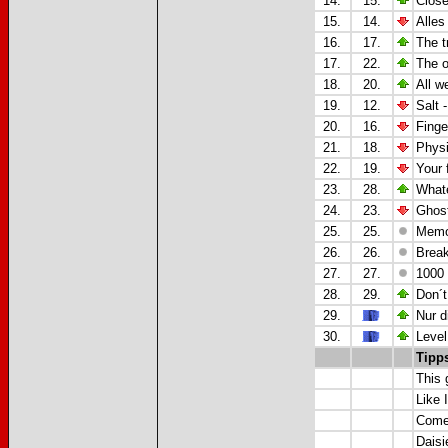
14.
15.
Close
15.
14.
Alles
16.
17.
The t
17.
22.
The o
18.
20.
All w
19.
12.
Salt 
20.
16.
Finge
21.
18.
Physi
22.
19.
Your 
23.
28.
Whate
24.
23.
Ghost
25.
25.
Memor
26.
26.
Break
27.
27.
1000 
28.
29.
Don´t
29.
Nur d
30.
Level
Tipp
This g
Like 
Come
Daisi