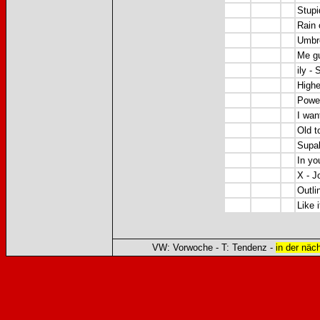
Stupi
Rain 
Umbre
Me g
ily
- 
Highe
Power
I wan
Old t
Supal
In yo
X -
J
Outli
Like i
VW: Vorwoche - T: Tendenz -
in der näc