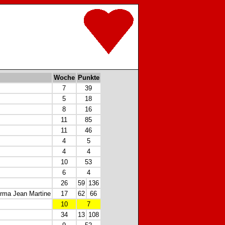
Woche
Punkte
7
39
5
18
8
16
11
85
11
46
4
5
4
4
10
53
6
4
26
59
136
orma Jean Martine
17
62
66
10
7
34
13
108