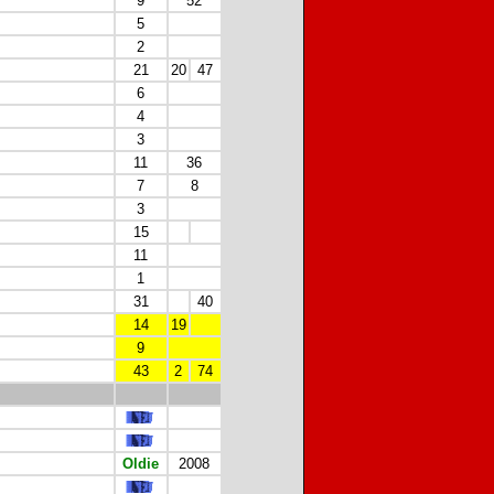
9
52
5
2
21
20
47
6
4
3
11
36
7
8
3
15
11
1
31
40
14
19
9
43
2
74
Oldie
2008