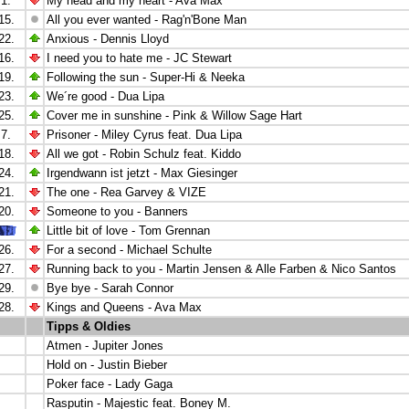
1.
My head and my heart - Ava Max
15.
All you ever wanted -
Rag'n'Bone Man
22.
Anxious -
Dennis Lloyd
16.
I need you to hate me -
JC Stewart
19.
Following the sun -
Super-Hi & Neeka
23.
We´re good - Dua Lipa
25.
Cover me in sunshine - Pink & Willow Sage Hart
7.
Prisoner -
Miley Cyrus feat. Dua Lipa
18.
All we got -
Robin Schulz feat. Kiddo
24.
Irgendwann ist jetzt - Max Giesinger
21.
The one -
Rea Garvey & VIZE
20.
Someone to you - Banners
Little bit of love - Tom Grennan
26.
For a second - Michael Schulte
27.
Running back to you -
Martin Jensen & Alle Farben & Nico Santos
29.
Bye bye - Sarah Connor
28.
Kings and Queens - Ava Max
Tipps & Oldies
Atmen - Jupiter Jones
Hold on - Justin Bieber
Poker face - Lady Gaga
Rasputin - Majestic feat. Boney M.