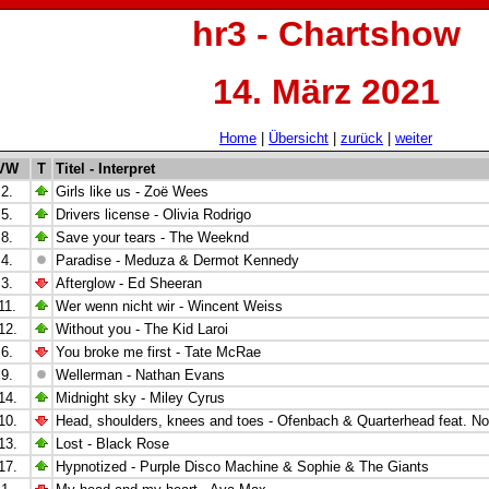
hr3 - Chartshow
14. März 2021
Home
|
Übersicht
|
zurück
|
weiter
VW
T
Titel - Interpret
2.
Girls like us - Zo
ë
Wees
5.
Drivers license -
Olivia Rodrigo
8.
Save your tears - The Weeknd
4.
Paradise -
Meduza & Dermot Kennedy
3.
Afterglow - Ed Sheeran
11.
Wer wenn nicht wir - Wincent Weiss
12.
Without you -
The Kid Laroi
6.
You broke me first -
Tate McRae
9.
Wellerman - Nathan Evans
14.
Midnight sky - Miley Cyrus
10.
Head, shoulders, knees and toes
- Ofenbach & Quarterhead feat. N
13.
Lost - Black Rose
17.
Hypnotized -
Purple Disco Machine & Sophie & The Giants