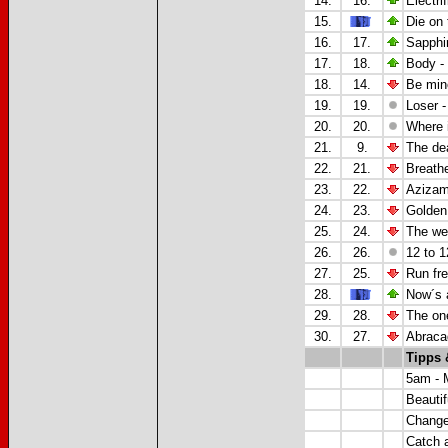
14.
16.
Electri
15.
Die on 
16.
17.
Sapphi
17.
18.
Body -
18.
14.
Be min
19.
19.
Loser 
20.
20.
Where 
21.
9.
The de
22.
21.
Breathe
23.
22.
Azizam
24.
23.
Golden 
25.
24.
The we
26.
26.
12 to 
27.
25.
Run fre
28.
Now´s a
29.
28.
The one
30.
27.
Abraca
Tipps 
5am - 
Beautif
Change
Catch 