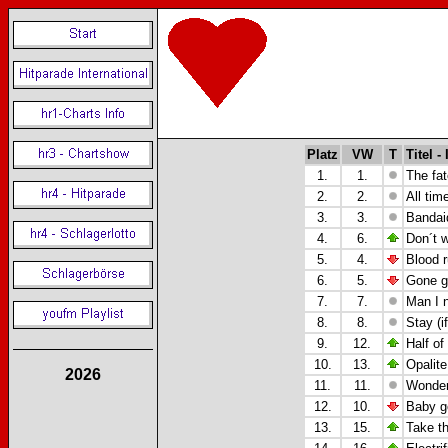
Platz
VW
T
Titel -
1.
1.
The fat
2.
2.
All tim
3.
3.
Bandai
4.
6.
Don´t w
5.
4.
Blood r
6.
5.
Gone g
7.
7.
Man I n
8.
8.
Stay (
9.
12.
Half of
10.
13.
Opalite
2026
11.
11.
Wonderf
12.
10.
Baby g
13.
15.
Take th