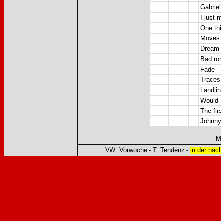
Gabriel
I just 
One thi
Moves 
Dream 
Bad ro
Fade - 
Traces 
Landlin
Would I
The fir
Johnny
M
VW: Vorwoche - T: Tendenz -
in der näc