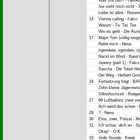
Was soll das? - Herbe
Sie sieht mich nicht - 
Liebe ist alles - Rosen
14.
Vienna calling - Falco
Warum - Tic Tac Toe
Wie es geht - Die Ärzt
17.
Major Tom (völlig losgel
Rette mich - Nena
Irgendwie, irgendwo, i
Nackt im Wind - Band f
Jeanny (part 1) - Falco
Sascha - Die Toten Ho
Der Weg - Herbert Gr
24.
Fortsetzung folgt - BA
Zehn kleine Jägermeist
Silberhochzeit - Rodg
27.
99 Luftballons (new ve
Ach werd des schee -
29.
? - Nena
30.
Eins, zwei, Polizei - 
31.
Ich schau´ dich an - 
Okay! - O.K.
33.
Jede Stunde - Karat