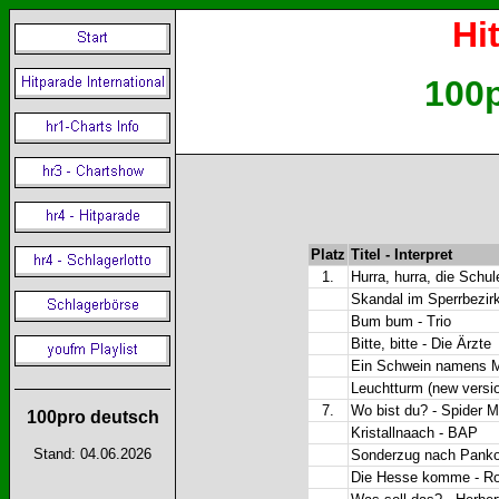
Hi
100p
Platz
Titel - Interpret
1.
Hurra, hurra, die Schul
Skandal im Sperrbezir
Bum bum - Trio
Bitte, bitte - Die Ärzte
Ein Schwein namens Mä
Leuchtturm (new versio
7.
Wo bist du? - Spider 
100pro deutsch
Kristallnaach - BAP
Stand: 04.06.2026
Sonderzug nach Panko
Die Hesse komme - R