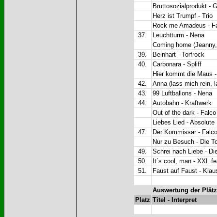
Bruttosozialprodukt - G
Herz ist Trumpf - Trio
Rock me Amadeus - F
37.
Leuchtturm - Nena
Coming home (Jeanny, p
39.
Beinhart - Torfrock
40.
Carbonara - Spliff
Hier kommt die Maus -
42.
Anna (lass mich rein, l
43.
99 Luftballons - Nena
44.
Autobahn - Kraftwerk
Out of the dark - Falco
Liebes Lied - Absolute
47.
Der Kommissar - Falc
Nur zu Besuch - Die T
49.
Schrei nach Liebe - Di
50.
It´s cool, man - XXL fe
51.
Faust auf Faust - Kla
Auswertung der Plätz
Platz
Titel - Interpret