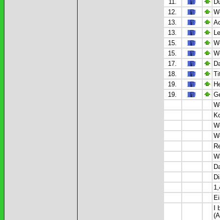
11.
Du
12.
We
13.
Ad
13.
Le
15.
We
15.
We
17.
Da
18.
Ti
19.
He
19.
Ge
We
Ko
Wo
Wo
Re
Wa
Da
Di
1,
Ei
I 
(A