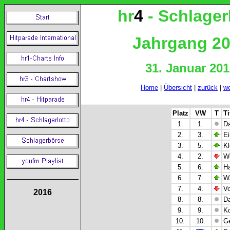
hr
4
-
Schlager
Jahrgang 2
31. Januar 20
Home
|
Übersicht
|
zurück
|
we
Platz
VW
T
Ti
1.
1.
Da
2.
3.
Ei
3.
5.
Kl
4.
2.
We
5.
6.
Ha
6.
7.
Wa
7.
4.
Vo
2016
8.
8.
Da
9.
9.
Ko
10.
10.
Ge