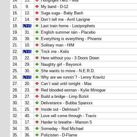
14.
13.
Hungriges Herz - Mia
15.
9.
My band - D-12
16.
12.
Suga suga - Baby Bash
17.
14.
Don´t tell me - Avril Lavigne
18.
Last train home - Lostprophets
19.
31.
English summer rain - Placebo
20.
39.
Everything is everything - Phoenix
21.
10.
Solitary man - HIM
22.
Trick me - Kelis
23.
22.
Here without you - 3 Doors Down
24.
29.
Naughty girl - Beyoncé
25.
30.
She wants to move - N.E.R.D.
26.
Why are we runnin´? - Lenny Kravitz
27.
20.
Can´t wait until tonight - Max
28.
23.
Red blooded woman - Kylie Minogue
29.
27.
Build a bridge - Limp Bizkit
30.
32.
Deliverance - Bubba Sparxxx
31.
25.
Inside out - Delirious?
32.
40.
Love will come through - Travis
33.
17.
Harder to breathe - Maroon 5
34.
35.
Someday - Rod Michael
35.
36.
Polizisten - D-Flame