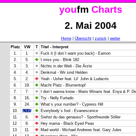
you
fm
Charts
2. Mai 2004
Home
|
Übersicht
|
zurück
|
weiter
Platz
VW
T
Titel - Interpret
1.
1.
Fuck it (I don´t want you back) - Eamon
2.
5.
I miss you - Blink 182
3.
3.
Nichts in der Welt - Die Ärzte
4.
4.
Denkmal - Wir sind Helden
5.
2.
Yeah - Usher feat. Lil´ John & Ludacris
6.
19.
Macht Platz - Blumentopf
7.
7.
I don´t wanna know - Mario Winans feat. Enya & P. Di
8.
16.
Try - Nelly Furtado
9.
24.
What´s your number? - Cypress Hill
10.
Everybody´s fool - Evanescence
11.
6.
Siehst du das genauso? - Sportfreunde Stiller
12.
8.
Hey mama - Black Eyed Peas
13.
11.
Mad world - Michael Andrews feat. Gary Jules