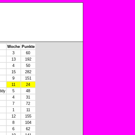
Woche
Punkte
3
60
13
192
4
50
15
282
9
151
11
24
ddy
5
48
4
31
7
72
1
11
12
155
8
104
6
62