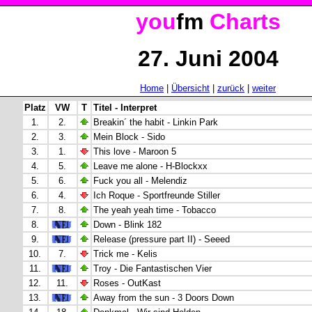
you
fm
Charts
27. Juni 2004
Home
|
Übersicht
|
zurück
|
weiter
Platz
VW
T
Titel - Interpret
1.
2.
Breakin´ the habit - Linkin Park
2.
3.
Mein Block - Sido
3.
1.
This love - Maroon 5
4.
5.
Leave me alone - H-Blockxx
5.
6.
Fuck you all - Melendiz
6.
4.
Ich Roque - Sportfreunde Stiller
7.
8.
The yeah yeah time - Tobacco
8.
Down - Blink 182
9.
Release (pressure part II) - Seeed
10.
7.
Trick me - Kelis
11.
Troy - Die Fantastischen Vier
12.
11.
Roses - OutKast
13.
Away from the sun - 3 Doors Down