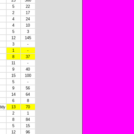
23
360
5
22
2
17
4
24
4
10
5
3
12
145
3
-
1
-
8
37
11
-
9
40
15
100
5
-
9
56
14
64
6
8
ddy
13
70
2
1
8
84
5
15
12
96