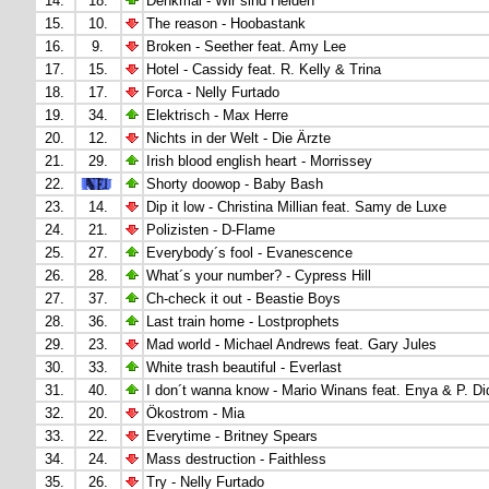
14.
18.
Denkmal - Wir sind Helden
15.
10.
The reason - Hoobastank
16.
9.
Broken - Seether feat. Amy Lee
17.
15.
Hotel - Cassidy feat. R. Kelly & Trina
18.
17.
Forca - Nelly Furtado
19.
34.
Elektrisch - Max Herre
20.
12.
Nichts in der Welt - Die Ärzte
21.
29.
Irish blood english heart - Morrissey
22.
Shorty doowop - Baby Bash
23.
14.
Dip it low - Christina Millian feat. Samy de Luxe
24.
21.
Polizisten - D-Flame
25.
27.
Everybody´s fool - Evanescence
26.
28.
What´s your number? - Cypress Hill
27.
37.
Ch-check it out - Beastie Boys
28.
36.
Last train home - Lostprophets
29.
23.
Mad world - Michael Andrews feat. Gary Jules
30.
33.
White trash beautiful - Everlast
31.
40.
I don´t wanna know - Mario Winans feat. Enya & P. Di
32.
20.
Ökostrom - Mia
33.
22.
Everytime - Britney Spears
34.
24.
Mass destruction - Faithless
35.
26.
Try - Nelly Furtado