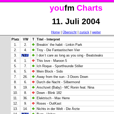
you
fm
Charts
11. Juli 2004
Home
|
Übersicht
|
zurück
|
weiter
Platz
VW
T
Titel - Interpret
1.
2.
Breakin´ the habit - Linkin Park
2.
4.
Troy - Die Fantastischen Vier
3.
I don´t care as long as you sing - Beatsteaks
4.
1.
This love - Maroon 5
5.
7.
Ich Roque - Sportfreunde Stiller
6.
5.
Mein Block - Sido
7.
26.
Away from the sun - 3 Doors Down
8.
6.
Durch die Nacht - Silbermond
9.
19.
Arschzeit (Baby) - MC Ronin feat. Nina
10.
8.
Down - Blink 182
11.
36.
Elektrisch - Max Herre
12.
9.
Roses - OutKast
13.
14.
Nichts in der Welt - Die Ärzte