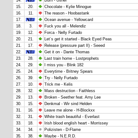
14.
Burn - Usher
15.
20.
Chocolate - Kylie Minogue
16.
11.
The reason - Hoobastank
17.
Ocean avenue - Yellowcard
18.
3.
Fuck you all - Melendiz
19.
12.
Forca - Nelly Furtado
20.
21.
Let´s get it started - Black Eyed Peas
21.
17.
Release (pressure part II) - Seeed
22.
Get it on - Dante Thomas
23.
28.
Last train home - Lostprophets
24.
29.
I miss you - Blink 182
25.
24.
Everytime - Britney Spears
26.
39.
Try - Nelly Furtado
27.
10.
Trick me - Kelis
28.
32.
Mass destruction - Faithless
29.
13.
Broken - Seether feat. Amy Lee
30.
15.
Denkmal - Wir sind Helden
31.
16.
Leave me alone - H-Blockxx
32.
31.
White trash beautiful - Everlast
33.
18.
Irish blood english heart - Morrissey
34.
34.
Polizisten - D-Flame
35.
38.
Maybe - N.E.R.D.