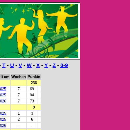
-
T
-
U
-
V
-
W
-
X
-
Y
-
Z
-
0-9
llt am
Wochen
Punkte
236
2025
7
69
2025
7
94
2026
7
73
9
2025
1
3
2025
2
6
2026
-
-