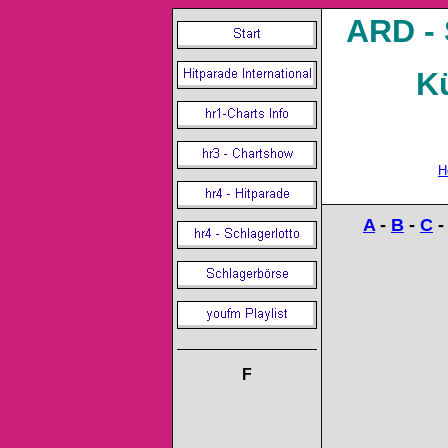
ARD - 
K
H
A
-
B
-
C
F