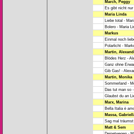
March, Peggy
Es gibt nicht nu
Maria Linda
Liebe total - Mar
Bolero - Maria L
Markus
Einmal noch lieb
Polarlicht - Mark
Martin, Alexand
Blödes Herz - Al
Ganz ohne Erwar
Gib Gas! - Alexa
Martin, Monika
Sommerland - Mo
Das tut man so -
Glaubst du an Li
Marx, Marina
(
Bella Italia è a
Massa, Gabriell
Sag mal träumst 
Matt & Sem
Deinetwegen - M