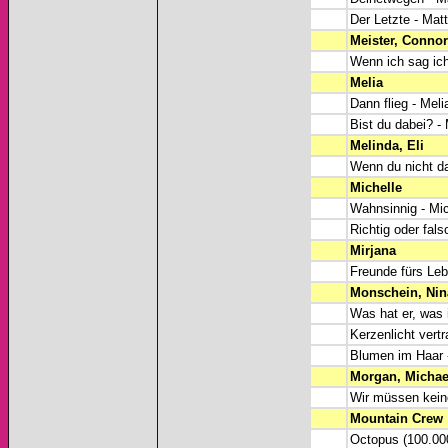
Der Letzte - Ma
Meister, Connor
Wenn ich sag ich
Melia
Dann flieg - Meli
Bist du dabei? - 
Melinda, Eli
Wenn du nicht da 
Michelle
Wahnsinnig - Mic
Richtig oder fals
Mirjana
Freunde fürs Leb
Monschein, Nin
Was hat er, was 
Kerzenlicht vert
Blumen im Haar 
Morgan, Michae
Wir müssen kein
Mountain Crew
Octopus (100.00