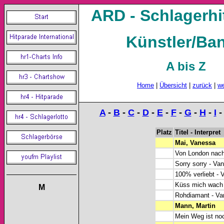
ARD - Schlagerhi
Künstler/Ba
A bis Z
Home
|
Übersicht
|
zurück
|
we
A
-
B
-
C
-
D
-
E
-
F
-
G
-
H
-
I
Platz
Titel - Interpret
Mai, Vanessa
(
Von London nach
Sorry sorry - Va
100% verliebt - 
Küss mich wach 
M
Rohdiamant - Va
Mann, Martin
Mein Weg ist noc