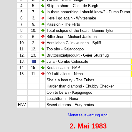
4.
5.
Ship to shore - Chris de Burgh
5.
7.
Is there something I should know? - Duran Duran
6.
3.
Here I go again - Whitesnake
7.
9.
Passion - The Flirts
8.
10.
Total eclipse of the heart - Bonnie Tyler
9.
6.
Billie Jean - Michael Jackson
10.
2.
Herzlichen Glückwunsch - Spliff
11.
12.
Too shy - Kajagoogoo
12.
13.
Bruttosozialprodukt - Geier Sturzflug
13.
Julia - Combo Colossale
14.
15.
Kristallnaach - BAP
15.
11.
99 Luftballons - Nena
She´s a beauty - The Tubes
Harder than diamond - Chubby Checker
Ooh to be ah - Kajagoogoo
Leuchtturm - Nena
HNV
Sweet dreams - Eurythmics
Monatsauswertung April
2. Mai 1983