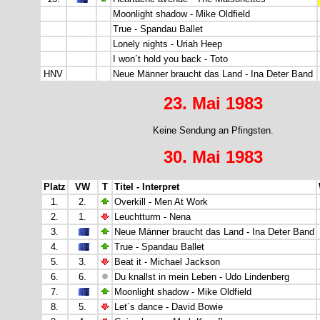
Moonlight shadow - Mike Oldfield
True - Spandau Ballet
Lonely nights - Uriah Heep
I won´t hold you back - Toto
HNV
Neue Männer braucht das Land - Ina Deter Band
23. Mai 1983
Keine Sendung an Pfingsten.
30. Mai 1983
Platz
VW
T
Titel - Interpret
1.
2.
Overkill - Men At Work
2.
1.
Leuchtturm - Nena
3.
Neue Männer braucht das Land - Ina Deter Band
4.
True - Spandau Ballet
5.
3.
Beat it - Michael Jackson
6.
6.
Du knallst in mein Leben - Udo Lindenberg
7.
Moonlight shadow - Mike Oldfield
8.
5.
Let´s dance - David Bowie