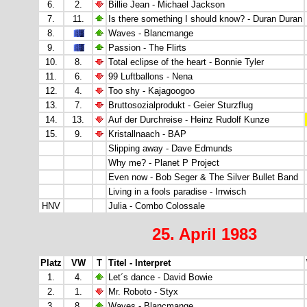
6.
2.
Billie Jean - Michael Jackson
7.
11.
Is there something I should know? - Duran Duran
8.
Waves - Blancmange
9.
Passion - The Flirts
10.
8.
Total eclipse of the heart - Bonnie Tyler
11.
6.
99 Luftballons - Nena
12.
4.
Too shy - Kajagoogoo
13.
7.
Bruttosozialprodukt - Geier Sturzflug
14.
13.
Auf der Durchreise - Heinz Rudolf Kunze
15.
9.
Kristallnaach - BAP
Slipping away - Dave Edmunds
Why me? - Planet P Project
Even now - Bob Seger & The Silver Bullet Band
Living in a fools paradise - Irrwisch
HNV
Julia - Combo Colossale
25. April 1983
Platz
VW
T
Titel - Interpret
1.
4.
Let´s dance - David Bowie
2.
1.
Mr. Roboto - Styx
3.
8.
Waves - Blancmange