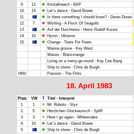
9.
12.
Kristallnaach - BAP
10.
14.
Let´s dance - David Bowie
11.
Is there something I should know? - Duran Duran
12.
7.
Wishing - A Flock Of Seagulls
13.
Auf der Durchreise - Heinz Rudolf Kunze
14.
10.
Hymn - Ultravox
15.
Change - Tears For Fears
Wanna groove - Key West
Waves - Blancmange
Living on a merry-go-round - Kay Cee Bang
Ship to shore - Chris de Burgh
HNV
Passion - The Flirts
18. April 1983
Platz
VW
T
Titel - Interpret
1.
1.
Mr. Roboto - Styx
2.
5.
Herzlichen Glückwunsch - Spliff
3.
3.
Here I go again - Whitesnake
4.
10.
Let´s dance - David Bowie
5.
Ship to shore - Chris de Burgh