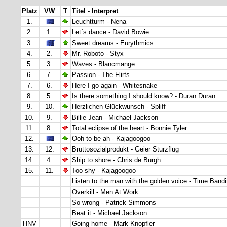
Platz
VW
T
Titel - Interpret
1.
Leuchtturm - Nena
2.
1.
Let´s dance - David Bowie
3.
Sweet dreams - Eurythmics
4.
2.
Mr. Roboto - Styx
5.
3.
Waves - Blancmange
6.
7.
Passion - The Flirts
7.
6.
Here I go again - Whitesnake
8.
5.
Is there something I should know? - Duran Duran
9.
10.
Herzlichen Glückwunsch - Spliff
10.
9.
Billie Jean - Michael Jackson
11.
8.
Total eclipse of the heart - Bonnie Tyler
12.
Ooh to be ah - Kajagoogoo
13.
12.
Bruttosozialprodukt - Geier Sturzflug
14.
4.
Ship to shore - Chris de Burgh
15.
11.
Too shy - Kajagoogoo
Listen to the man with the golden voice - Time Bandi
Overkill - Men At Work
So wrong - Patrick Simmons
Beat it - Michael Jackson
HNV
Going home - Mark Knopfler