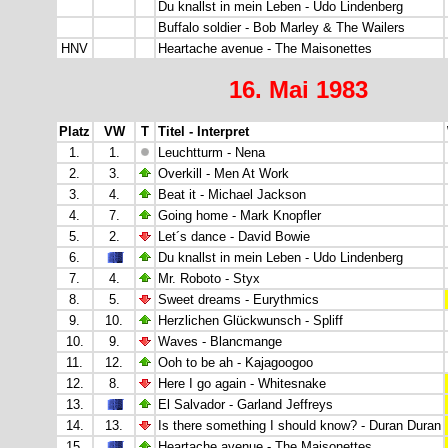
Du knallst in mein Leben - Udo Lindenberg
Buffalo soldier - Bob Marley & The Wailers
HNV
Heartache avenue - The Maisonettes
16. Mai 1983
Platz
VW
T
Titel - Interpret
1.
1.
Leuchtturm - Nena
2.
3.
Overkill - Men At Work
3.
4.
Beat it - Michael Jackson
4.
7.
Going home - Mark Knopfler
5.
2.
Let´s dance - David Bowie
6.
Du knallst in mein Leben - Udo Lindenberg
7.
4.
Mr. Roboto - Styx
8.
5.
Sweet dreams - Eurythmics
9.
10.
Herzlichen Glückwunsch - Spliff
10.
9.
Waves - Blancmange
11.
12.
Ooh to be ah - Kajagoogoo
12.
8.
Here I go again - Whitesnake
13.
El Salvador - Garland Jeffreys
14.
13.
Is there something I should know? - Duran Duran
15.
Heartache avenue - The Maisonettes