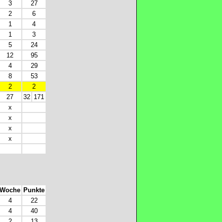
3
27
2
6
1
4
1
3
5
24
12
95
4
29
8
53
2
2
27
32
171
x
x
x
x
Woche
Punkte
4
22
4
40
2
13