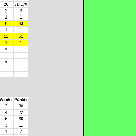
26
31
170
2
3
1
1
6
43
1
1
12
51
1
1
x
x
Woche
Punkte
3
30
4
22
6
60
3
11
1
7