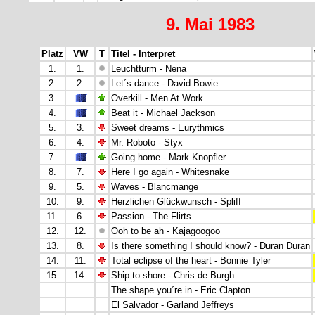
9. Mai 1983
Platz
VW
T
Titel - Interpret
1.
1.
Leuchtturm - Nena
2.
2.
Let´s dance - David Bowie
3.
Overkill - Men At Work
4.
Beat it - Michael Jackson
5.
3.
Sweet dreams - Eurythmics
6.
4.
Mr. Roboto - Styx
7.
Going home - Mark Knopfler
8.
7.
Here I go again - Whitesnake
9.
5.
Waves - Blancmange
10.
9.
Herzlichen Glückwunsch - Spliff
11.
6.
Passion - The Flirts
12.
12.
Ooh to be ah - Kajagoogoo
13.
8.
Is there something I should know? - Duran Duran
14.
11.
Total eclipse of the heart - Bonnie Tyler
15.
14.
Ship to shore - Chris de Burgh
The shape you´re in - Eric Clapton
El Salvador - Garland Jeffreys