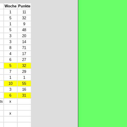
Woche
Punkte
1
11
5
32
1
9
5
48
3
20
3
14
8
71
4
17
6
27
5
32
7
29
1
1
10
55
3
16
6
31
ts
x
x