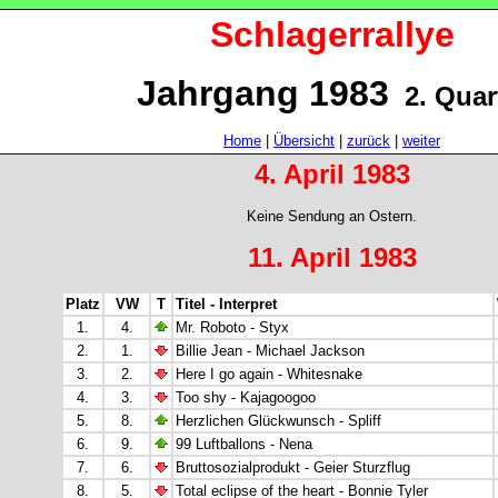
Schlagerrallye
Jahrgang 1983
2. Quar
Home
|
Übersicht
|
zurück
|
weiter
4. April 1983
Keine Sendung an Ostern.
11. April 1983
Platz
VW
T
Titel - Interpret
1.
4.
Mr. Roboto - Styx
2.
1.
Billie Jean - Michael Jackson
3.
2.
Here I go again - Whitesnake
4.
3.
Too shy - Kajagoogoo
5.
8.
Herzlichen Glückwunsch - Spliff
6.
9.
99 Luftballons - Nena
7.
6.
Bruttosozialprodukt - Geier Sturzflug
8.
5.
Total eclipse of the heart - Bonnie Tyler