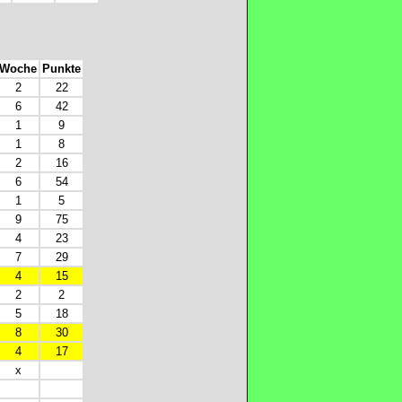
Woche
Punkte
2
22
6
42
1
9
1
8
2
16
6
54
1
5
9
75
4
23
7
29
4
15
2
2
5
18
8
30
4
17
x