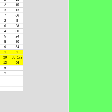
2
15
3
13
7
66
2
8
6
28
4
30
5
24
5
30
9
54
1
1
28
33
172
13
96
x
x