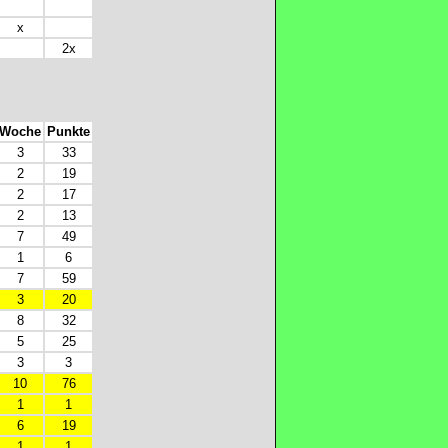
x
2x
Woche
Punkte
3
33
2
19
2
17
2
13
7
49
1
6
7
59
3
20
8
32
5
25
3
3
10
76
1
1
6
19
1
1