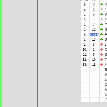
1.
3.
H
2.
2.
T
3.
5.
W
4.
4.
I
5.
7.
Y
6.
12.
S
7.
F
8.
13.
S
9.
8.
J
10.
1.
C
11.
6.
S
12.
10.
T
13.
11.
I
N
W
L
O
A
I
Y