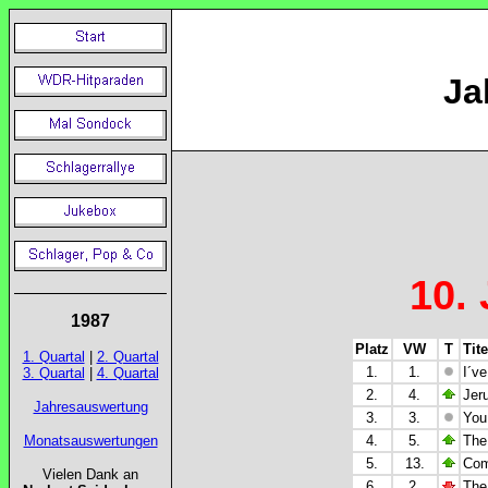
Ja
10.
1987
Platz
VW
T
Tite
1. Quartal
|
2. Quartal
1.
1.
I´ve
3. Quartal
|
4. Quartal
2.
4.
Jeru
Jahresauswertung
3.
3.
You
Monatsauswertungen
4.
5.
The
5.
13.
Com
Vielen Dank an
6.
2.
The