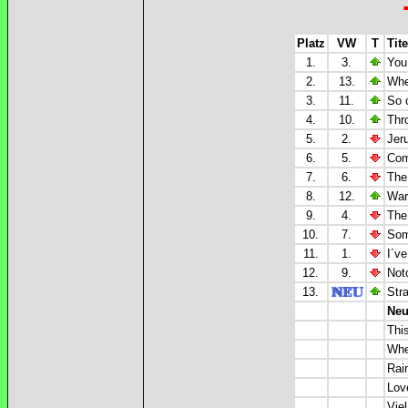
Platz
VW
T
Tite
1.
3.
You
2.
13.
Whe
3.
11.
So 
4.
10.
Thr
5.
2.
Jeru
6.
5.
Com
7.
6.
The
8.
12.
War
9.
4.
The
10.
7.
Som
11.
1.
I´ve
12.
9.
Not
13.
Str
Neu
Thi
Whe
Rai
Love
Viel