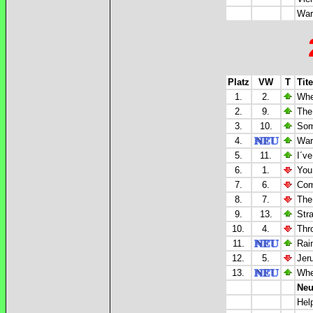
War
Platz
VW
T
Tite
1.
2.
Whe
2.
9.
The
3.
10.
Som
4.
War
5.
11.
I´ve
6.
1.
You
7.
6.
Com
8.
7.
The
9.
13.
Str
10.
4.
Thr
11.
Rai
12.
5.
Jeru
13.
Whe
Neu
Hel