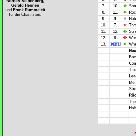
Norbert Seidenberg,
Gerald Hennen
7.
10.
Som
und
Frank Rummeleit
8.
11.
Roc
für die Chartlisten.
9.
9.
Not
10.
7.
Thr
11.
12.
So 
12.
6.
War
13.
Whe
Neu
Back
Com
Tro
Lea
Mer
Str
Rüc
The
Hal