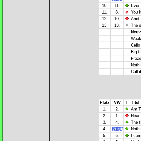
10.
11.
Ever 
11.
8.
You k
12.
10.
Anoth
13.
13.
The s
Neuv
Weak 
Cello
Big t
Froze
Nothi
Call i
Platz
VW
T
Titel
1.
2.
Am Ta
2.
1.
Hear
3.
4.
The f
4.
Nothi
5.
6.
I com