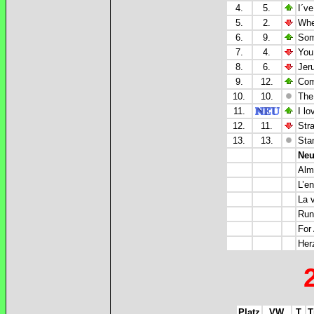
4.
5.
I´ve
5.
2.
Whe
6.
9.
Som
7.
4.
You
8.
6.
Jeru
9.
12.
Com
10.
10.
The
11.
I lo
12.
11.
Str
13.
13.
Sta
Neu
Alm
L’e
La 
Runn
For
Her
Platz
VW
T
T