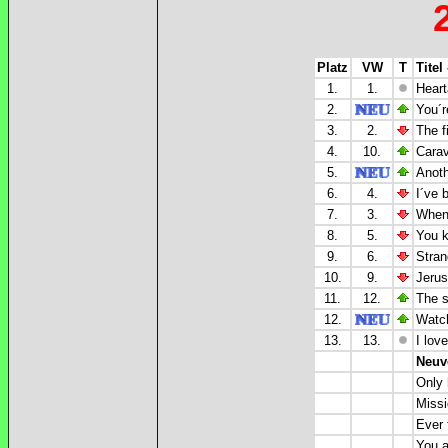
Platz
VW
T
Titel
1.
1.
Hear
2.
You´r
3.
2.
The f
4.
10.
Carav
5.
Anoth
6.
4.
I´ve 
7.
3.
When 
8.
5.
You k
9.
6.
Stran
10.
9.
Jerus
11.
12.
The s
12.
Watch
13.
13.
I lov
Neuv
Only 
Missi
Ever 
You 