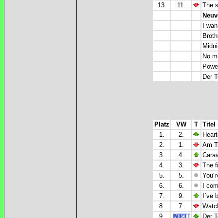
13.
11.
The s
Neuv
I wan
Broth
Midn
No mo
Powe
Der T
Platz
VW
T
Titel
1.
2.
Hear
2.
1.
Am Ta
3.
4.
Carav
4.
3.
The f
5.
5.
You´r
6.
6.
I com
7.
9.
I´ve 
8.
7.
Watch
9.
Der T