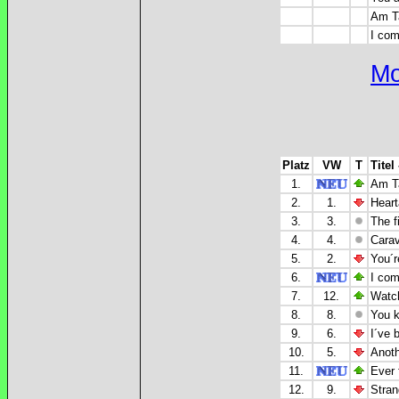
Am Ta
I com
Mo
Platz
VW
T
Titel
1.
Am Ta
2.
1.
Hear
3.
3.
The f
4.
4.
Carav
5.
2.
You´r
6.
I com
7.
12.
Watch
8.
8.
You k
9.
6.
I´ve 
10.
5.
Anoth
11.
Ever 
12.
9.
Stran