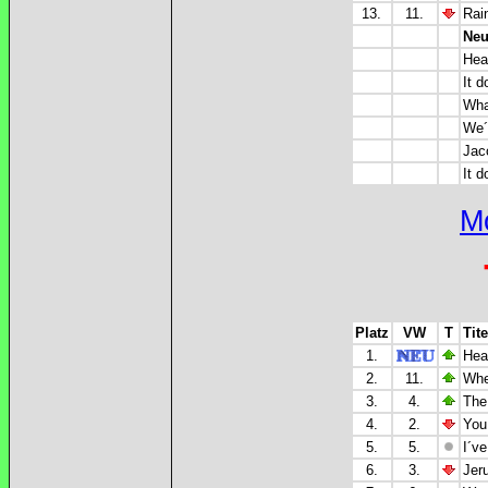
13.
11.
Rai
Neu
Hea
It 
Wha
We´
Jac
It d
M
Platz
VW
T
Tite
1.
Hea
2.
11.
Whe
3.
4.
The
4.
2.
You
5.
5.
I´ve
6.
3.
Jeru