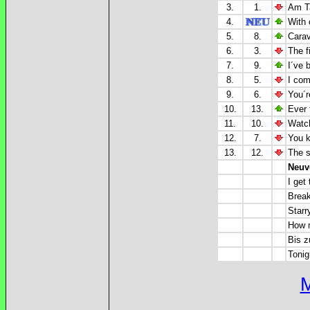
3.
1.
Am Ta
4.
With 
5.
8.
Carav
6.
3.
The f
7.
9.
I´ve 
8.
5.
I com
9.
6.
You´r
10.
13.
Ever 
11.
10.
Watch
12.
7.
You k
13.
12.
The s
Neuv
I get
Break
Starr
How m
Bis z
Tonig
M