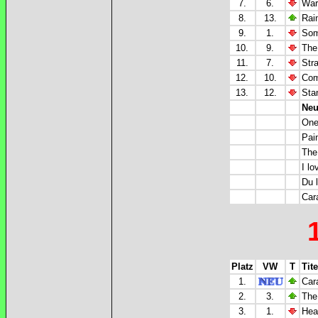
7.
6.
War
8.
13.
Rai
9.
1.
Som
10.
9.
The
11.
7.
Str
12.
10.
Com
13.
12.
Sta
Neu
One 
Pain
The
I lo
Du 
Car
Platz
VW
T
Tite
1.
Car
2.
3.
The
3.
1.
Hea