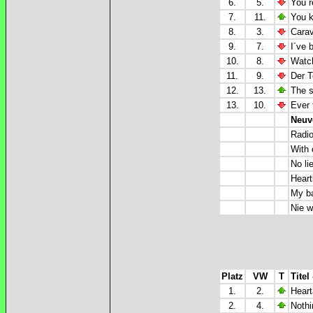
6.
5.
You´r
7.
11.
You k
8.
3.
Carav
9.
7.
I´ve 
10.
8.
Watch
11.
9.
Der T
12.
13.
The s
13.
10.
Ever 
Neuv
Radio
With 
No li
Heart
My ba
Nie w
Platz
VW
T
Titel
1.
2.
Hear
2.
4.
Nothi