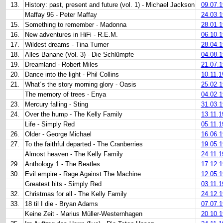
13.
History: past, present and future (vol. 1) - Michael Jackson
09.07.
Maffay 96 - Peter Maffay
24.03.
15.
Something to remember - Madonna
28.01.
16.
New adventures in HiFi - R.E.M.
06.10.
17.
Wildest dreams - Tina Turner
28.04.
18.
Alles Banane (Vol. 3) - Die Schlümpfe
04.08.
19.
Dreamland - Robert Miles
21.07.
20.
Dance into the light - Phil Collins
10.11.
21.
What´s the story morning glory - Oasis
25.02.
The memory of trees - Enya
04.02.
23.
Mercury falling - Sting
31.03.
24.
Over the hump - The Kelly Family
13.11.
Life - Simply Red
05.11.
26.
Older - George Michael
16.06.
27.
To the faithful departed - The Cranberries
19.05.
Almost heaven - The Kelly Family
24.11.
29.
Anthology 1 - The Beatles
17.12.
30.
Evil empire - Rage Against The Machine
12.05.
Greatest hits - Simply Red
03.11.
32.
Christmas for all - The Kelly Family
24.12.
33.
18 til I die - Bryan Adams
07.07.
Keine Zeit - Marius Müller-Westernhagen
20.10.