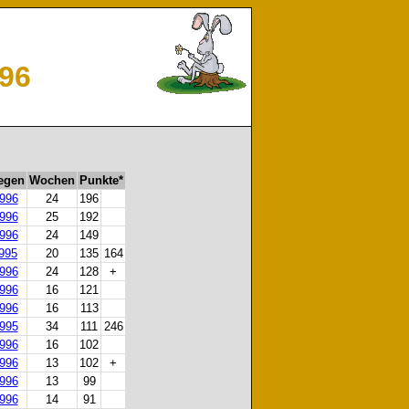
96
iegen
Wochen
Punkte*
1996
24
196
1996
25
192
1996
24
149
1995
20
135
164
1996
24
128
+
1996
16
121
1996
16
113
1995
34
111
246
1996
16
102
1996
13
102
+
1996
13
99
1996
14
91