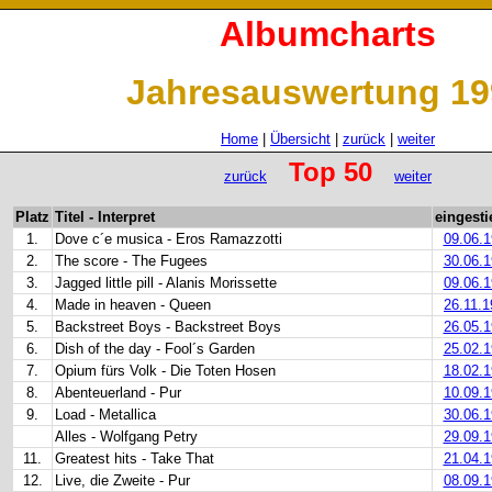
Albumcharts
Jahresauswertung 19
Home
|
Übersicht
|
zurück
|
weiter
Top 50
zurück
weiter
Platz
Titel - Interpret
eingest
1.
Dove c´e musica - Eros Ramazzotti
09.06.
2.
The score - The Fugees
30.06.
3.
Jagged little pill - Alanis Morissette
09.06.
4.
Made in heaven - Queen
26.11.
5.
Backstreet Boys - Backstreet Boys
26.05.
6.
Dish of the day - Fool´s Garden
25.02.
7.
Opium fürs Volk - Die Toten Hosen
18.02.
8.
Abenteuerland - Pur
10.09.
9.
Load - Metallica
30.06.
Alles - Wolfgang Petry
29.09.
11.
Greatest hits - Take That
21.04.
12.
Live, die Zweite - Pur
08.09.